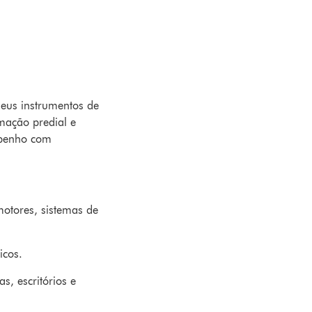
seus instrumentos de
mação predial e
empenho com
motores, sistemas de
icos.
s, escritórios e