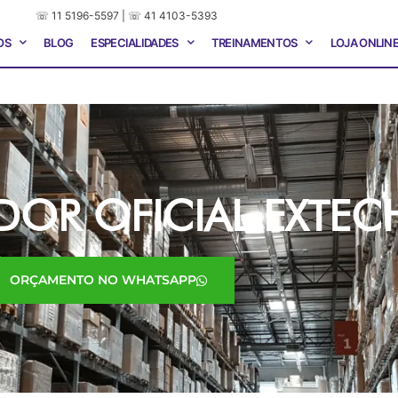
☏ 11 5196-5597 | ☏ 41 4103-5393
OS
BLOG
ESPECIALIDADES
TREINAMENTOS
LOJA ONLIN
IDOR OFICIAL EXTEC
ORÇAMENTO NO WHATSAPP