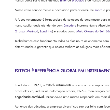
nossos parceiros o mais elevado
nível
de
produtos
e de nossos colabo
Nosso vasto conhecimento é necessário para orientar-lhe
sobre
o pro
A Alpes Automação é fornecedora de soluções de automação para a 
nossa capilaridade atendendo com
Encoders
Incrementais e Absoluto
Grossa
,
Maringá
,
Londrina
) e estados como
Mato Grosso do Sul
,
Sã
Trabalhamos esse fundamento todos os dias no relacionamento com os
determinados a garantir que nossos tenham as soluções mais eficien
EXTECH É REFERÊNCIA GLOBAL EM INSTRUMENT
Fundada em
1971
, a
Extech Instruments
nasceu com o compromisso
áreas elétrica, industrial, automação predial, HVAC, manutenção p
engenharia confiável
, tornando-se uma marca respeitada em mais d
Ao longo das décadas, a empresa diversificou seu portfólio com fo