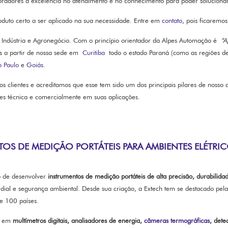
radores a excelência no atendimento e no conhecimento para poder solucionar
duto certo a ser aplicado na sua necessidade. Entre em
contato
, pois ficaremos
Indústria e Agronegócio. Com o princípio orientador da Alpes Automação é
“A
s a partir de nossa sede em
Curitiba
todo o estado Paraná (como as regiões d
o Paulo
e
Goiás
.
 clientes e acreditamos que esse tem sido um dos principais pilares de nosso
tes técnica e comercialmente em suas aplicações.
OS DE MEDIÇÃO PORTÁTEIS PARA AMBIENTES ELÉTRICO
 de desenvolver
instrumentos de medição portáteis de alta precisão, durabilida
redial e segurança ambiental. Desde sua criação, a Extech tem se destacado pe
e 100 países.
co em
multímetros digitais, analisadores de energia,
câmeras termográficas
, dete