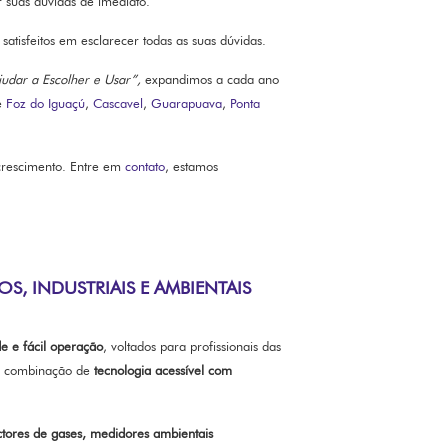
 suas dúvidas de imediato.
 satisfeitos em esclarecer todas as suas dúvidas.
judar a Escolher e Usar”,
expandimos a cada ano
e
Foz do Iguaçú
,
Cascavel
,
Guarapuava
,
Ponta
 crescimento. Entre em
contato
, estamos
S, INDUSTRIAIS E AMBIENTAIS
de e fácil operação
, voltados para profissionais das
la combinação de
tecnologia acessível com
ctores de gases, medidores ambientais