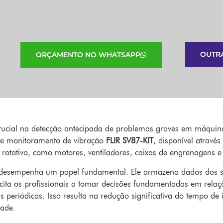
OUTR
ORÇAMENTO NO WHATSAPP
ucial na detecção antecipada de problemas graves em máquinas
o de monitoramento de vibração
FLIR SV87-KIT
, disponível atravé
rotativo, como motores, ventiladores, caixas de engrenagens e
 desempenha um papel fundamental. Ele armazena dados dos se
pacita os profissionais a tomar decisões fundamentadas em rel
eriódicas. Isso resulta na redução significativa do tempo de i
dade.