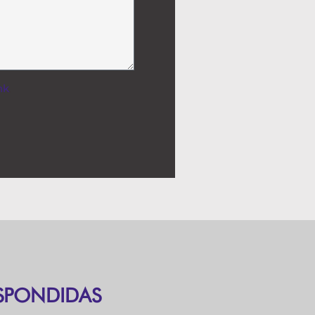
nk
.
SPONDIDAS