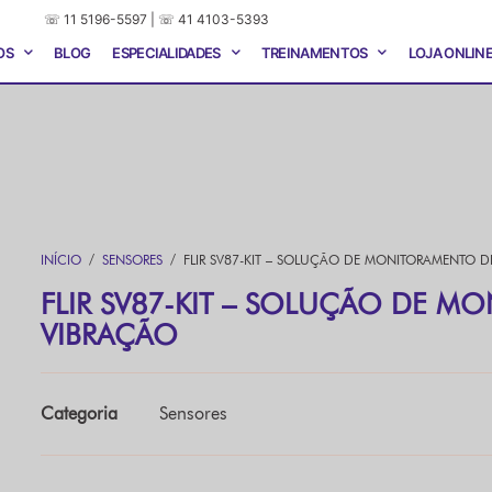
☏ 11 5196-5597 | ☏ 41 4103-5393
OS
BLOG
ESPECIALIDADES
TREINAMENTOS
LOJA ONLIN
INÍCIO
/
SENSORES
/ FLIR SV87-KIT – SOLUÇÃO DE MONITORAMENTO D
FLIR SV87-KIT – SOLUÇÃO DE M
VIBRAÇÃO
Categoria
Sensores