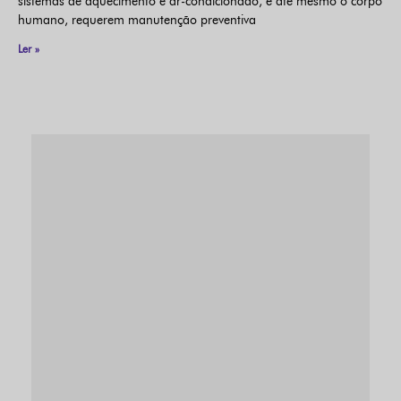
sistemas de aquecimento e ar-condicionado, e até mesmo o corpo
humano, requerem manutenção preventiva
Ler »