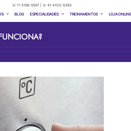
☏ 11 5196-5597 | ☏ 41 4103-5393
OS
BLOG
ESPECIALIDADES
TREINAMENTOS
LOJA ONLIN
 FUNCIONA?