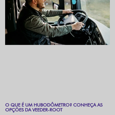
O QUE É UM HUBODÔMETRO? CONHEÇA AS
OPÇÕES DA VEEDER-ROOT